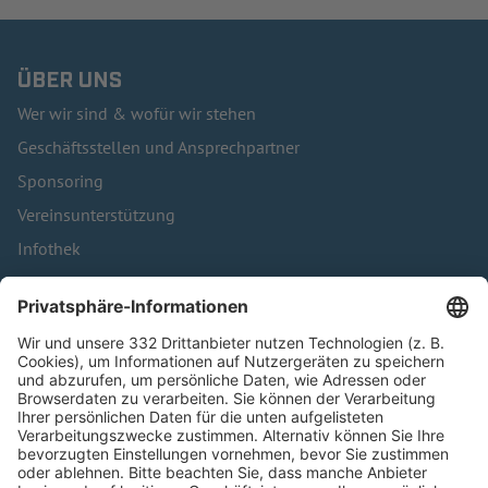
ÜBER UNS
Wer wir sind & wofür wir stehen
Geschäftsstellen und Ansprechpartner
Sponsoring
Vereinsunterstützung
Infothek
Kontakt
HÄUFIG BESUCHTE SEITEN
Pässe und Vereinswechsel
Trainerausbildung
Schulungsangebot Vereinsmitarbeiter
BFV-Geschäftsstellen