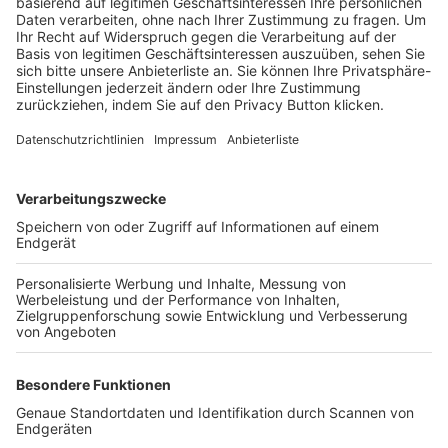
Trainerbörse
Login SpielPlus
FOLGE DEM BFV
TOP-VEREINE
TOP-PARTNER