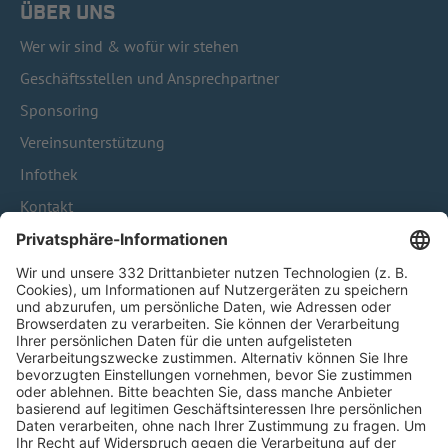
ÜBER UNS
Wer wir sind & wofür wir stehen
Geschäftsstellen und Ansprechpartner
Sponsoring
Vereinsunterstützung
Infothek
Kontakt
HÄUFIG BESUCHTE SEITEN
Pässe und Vereinswechsel
Trainerausbildung
Schulungsangebot Vereinsmitarbeiter
BFV-Geschäftsstellen
Trainerbörse