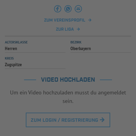
INFOTHEK
SPIELPLUS
ZUM VEREINSPROFIL
ZUR LIGA
ALTERSKLASSE
BEZIRK
Herren
Oberbayern
KREIS
Zugspitze
VIDEO HOCHLADEN
Um ein Video hochzuladen musst du angemeldet
sein.
ZUM LOGIN / REGISTRIERUNG