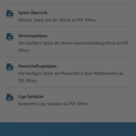
Spiele-Übersicht
Aktuelle Spiele und die Tabelle als PDF öffnen.
Vereinsspielplan
Alle künftigen Spiele des Vereins mannschaftsübergreifend als PDF
öffnen.
Mannschaftsspielplan
Alle künftigen Spiele der Mannschaft in allen Wettbewerben als
PDF öffnen.
Liga-Spielplan
Kompletten Liga-Spielplan als PDF öffnen.