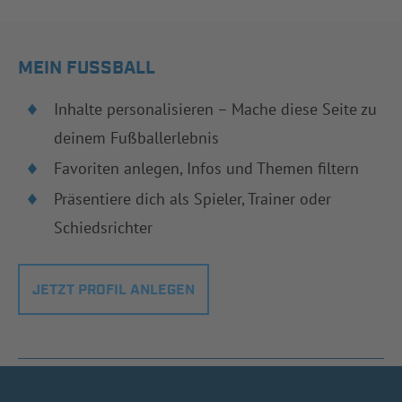
MEIN FUSSBALL
Inhalte personalisieren – Mache diese Seite zu
deinem Fußballerlebnis
Favoriten anlegen, Infos und Themen filtern
Präsentiere dich als Spieler, Trainer oder
Schiedsrichter
JETZT PROFIL ANLEGEN