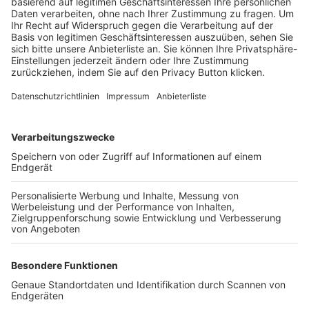
Trainerbörse
Login SpielPlus
FOLGE DEM BFV
TOP-VEREINE
TOP-PARTNER