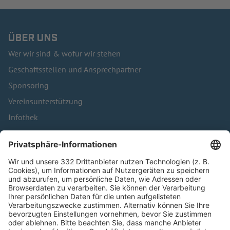
ÜBER UNS
Wer wir sind & wofür wir stehen
Geschäftsstellen und Ansprechpartner
Sponsoring
Vereinsunterstützung
Infothek
Kontakt
HÄUFIG BESUCHTE SEITEN
Pässe und Vereinswechsel
Trainerausbildung
Schulungsangebot Vereinsmitarbeiter
BFV-Geschäftsstellen