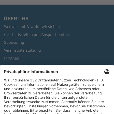
ÜBER UNS
Wer wir sind & wofür wir stehen
Geschäftsstellen und Ansprechpartner
Sponsoring
Vereinsunterstützung
Infothek
Kontakt
HÄUFIG BESUCHTE SEITEN
Pässe und Vereinswechsel
Trainerausbildung
Schulungsangebot Vereinsmitarbeiter
BFV-Geschäftsstellen