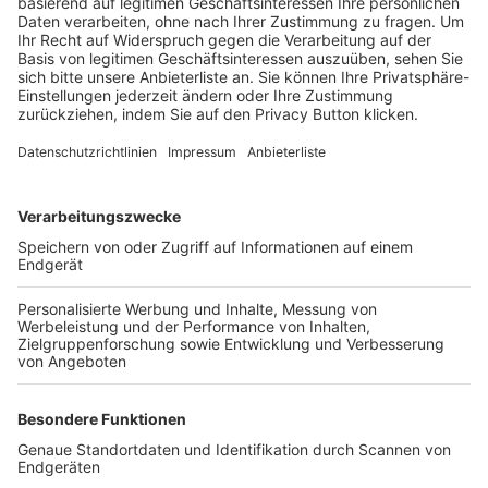
Trainerbörse
Login SpielPlus
FOLGE DEM BFV
TOP-VEREINE
TOP-PARTNER