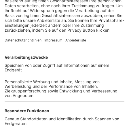
Trainerbörse
Login SpielPlus
FOLGE DEM BFV
TOP-VEREINE
TOP-PARTNER