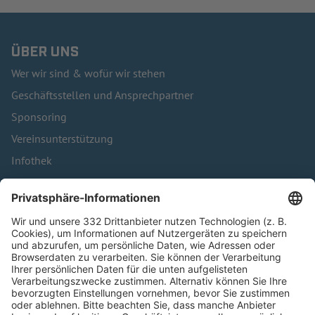
ÜBER UNS
Wer wir sind & wofür wir stehen
Geschäftsstellen und Ansprechpartner
Sponsoring
Vereinsunterstützung
Infothek
Kontakt
HÄUFIG BESUCHTE SEITEN
Pässe und Vereinswechsel
Trainerausbildung
Schulungsangebot Vereinsmitarbeiter
BFV-Geschäftsstellen