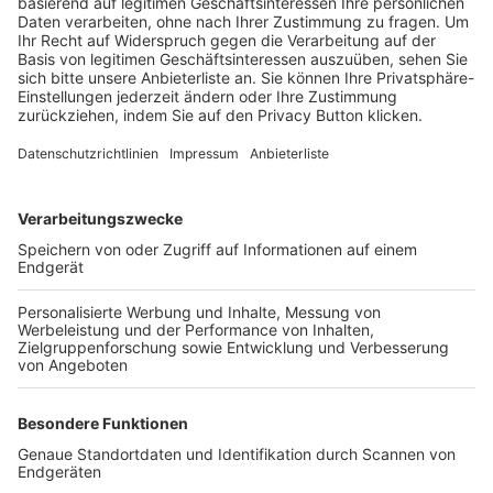
Trainerbörse
Login SpielPlus
FOLGE DEM BFV
TOP-VEREINE
TOP-PARTNER