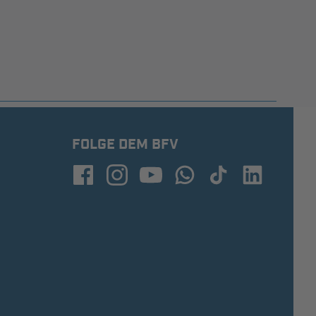
FOLGE DEM BFV