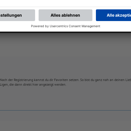
BONNIERE DEN BFV-WHATSAPP-KANAL!
Nach der Registrierung kannst du dir Favoriten setzen. So bist du ganz nah an deinen Li
Ligen, die dann direkt hier angezeigt werden.