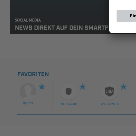
SOCIAL MEDIA
NEWS DIREKT AUF DEIN SMARTPHONE: A
FAVORITEN
Spieler
Mannschaft
Wettbewerb