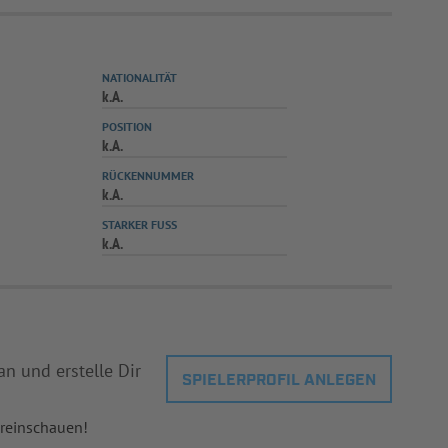
NATIONALITÄT
k.A.
POSITION
k.A.
RÜCKENNUMMER
k.A.
STARKER FUSS
k.A.
an und erstelle Dir
SPIELERPROFIL ANLEGEN
 reinschauen!