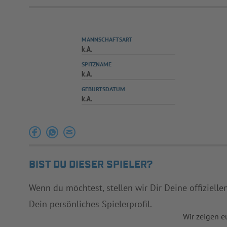
MANNSCHAFTSART
k.A.
SPITZNAME
k.A.
GEBURTSDATUM
k.A.
BIST DU DIESER SPIELER?
Wenn du möchtest, stellen wir Dir Deine offizielle
Dein persönliches Spielerprofil.
Wir zeigen e