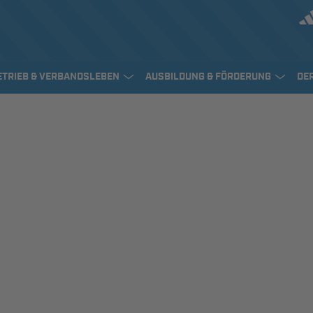
ETRIEB & VERBANDSLEBEN
AUSBILDUNG & FÖRDERUNG
DE