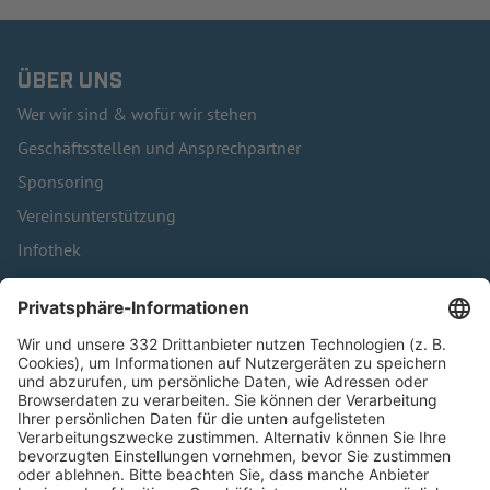
ÜBER UNS
Wer wir sind & wofür wir stehen
Geschäftsstellen und Ansprechpartner
Sponsoring
Vereinsunterstützung
Infothek
Kontakt
HÄUFIG BESUCHTE SEITEN
Pässe und Vereinswechsel
Trainerausbildung
Schulungsangebot Vereinsmitarbeiter
BFV-Geschäftsstellen