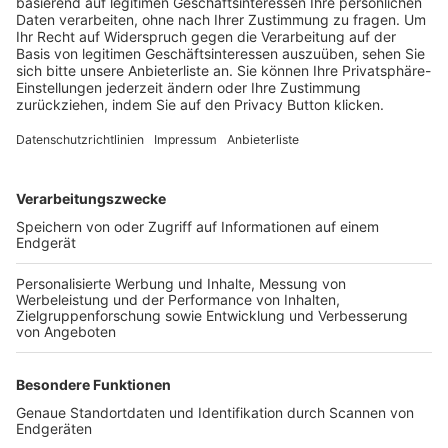
Trainerbörse
Login SpielPlus
FOLGE DEM BFV
TOP-VEREINE
TOP-PARTNER