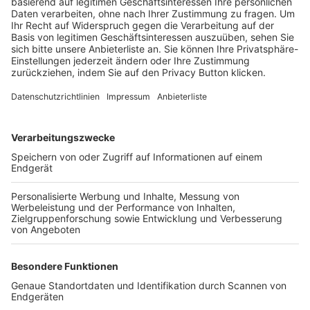
Trainerbörse
Login SpielPlus
FOLGE DEM BFV
TOP-VEREINE
TOP-PARTNER