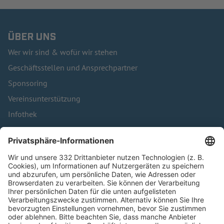
ÜBER UNS
Wer wir sind & wofür wir stehen
Geschäftsstellen und Ansprechpartner
Sponsoring
Vereinsunterstützung
Infothek
Kontakt
HÄUFIG BESUCHTE SEITEN
Pässe und Vereinswechsel
Trainerausbildung
Schulungsangebot Vereinsmitarbeiter
BFV-Geschäftsstellen