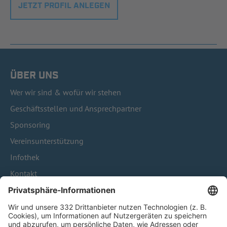
JETZT PROFIL ANLEGEN
ÜBER UNS
Wer wir sind & wofür wir stehen
Geschäftsstellen und Ansprechpartner
Sponsoring
Vereinsunterstützung
Infothek
Kontakt
HÄUFIG BESUCHTE SEITEN
Pässe und Vereinswechsel