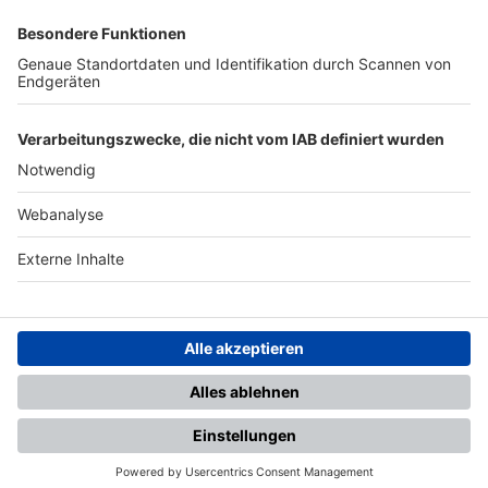
SFV
DFB
UEFA
FIFA
Nutzungsbedingungen
Datenschutz
Impressum