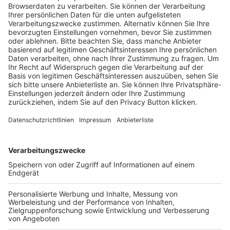
Trainerausbildung
Schulungsangebot Vereinsmitarbeiter
BFV-Geschäftsstellen
Trainerbörse
Login SpielPlus
FOLGE DEM BFV
TOP-VEREINE
TOP-PARTNER