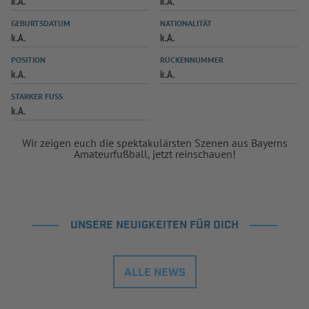
k.A.
k.A.
INFOTHEK
SPIELPLUS
GEBURTSDATUM
NATIONALITÄT
k.A.
k.A.
POSITION
RÜCKENNUMMER
k.A.
k.A.
STARKER FUSS
k.A.
Wir zeigen euch die spektakulärsten Szenen aus Bayerns
Amateurfußball, jetzt reinschauen!
UNSERE NEUIGKEITEN FÜR DICH
ALLE NEWS