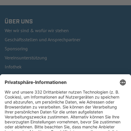
ÜBER UNS
Wer wir sind & wofür wir stehen
Geschäftsstellen und Ansprechpartner
Sponsoring
Vereinsunterstützung
Infothek
Kontakt
HÄUFIG BESUCHTE SEITEN
Pässe und Vereinswechsel
Trainerausbildung
Schulungsangebot Vereinsmitarbeiter
BFV-Geschäftsstellen