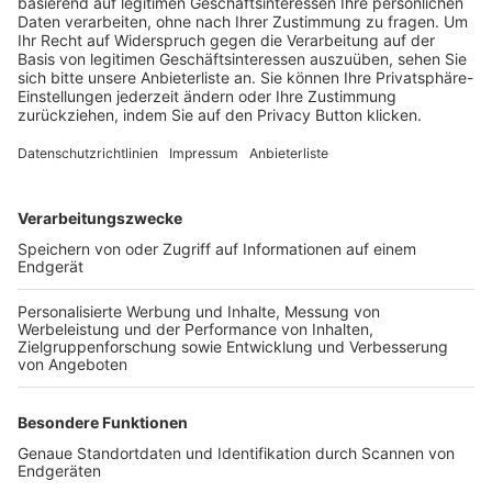
Trainerbörse
Login SpielPlus
FOLGE DEM BFV
TOP-VEREINE
TOP-PARTNER