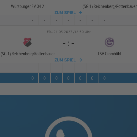
Würzburger FV 04 2
(SG 1) Reichenberg/
Rottenbauer
ZUM SPIEL
-
-
-
-
-
-
-
FR..
21.05.2027 /16:30 Uhr
-
:
-
(SG 1) Reichenberg/
Rottenbauer
TSV Grombühl
ZUM SPIEL
-
-
-
-
-
-
-
0
0
0
0
0
0
0