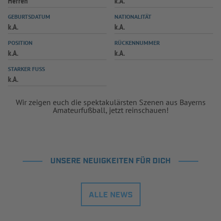
Herren
k.A.
GEBURTSDATUM
NATIONALITÄT
k.A.
k.A.
POSITION
RÜCKENNUMMER
k.A.
k.A.
STARKER FUSS
k.A.
Wir zeigen euch die spektakulärsten Szenen aus Bayerns
Amateurfußball, jetzt reinschauen!
UNSERE NEUIGKEITEN FÜR DICH
ALLE NEWS