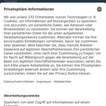
Kontakt
HÄUFIG BESUCHTE SEITEN
Pässe und Vereinswechsel
Trainerausbildung
Schulungsangebot Vereinsmitarbeiter
BFV-Geschäftsstellen
Trainerbörse
Login SpielPlus
FOLGE DEM BFV
TOP-VEREINE