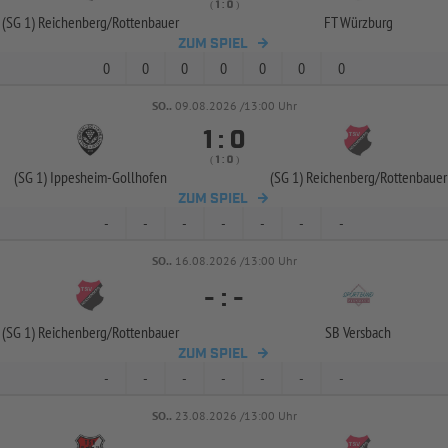
( 
 )
:
(SG 1) Reichenberg/
Rottenbauer
FT Würzburg
ZUM SPIEL
0
0
0
0
0
0
0
SO..
09.08.2026 /13:00 Uhr


:
( 
 )
:
(SG 1) Ippesheim-
Gollhofen
(SG 1) Reichenberg/
Rottenbauer
ZUM SPIEL
-
-
-
-
-
-
-
SO..
16.08.2026 /13:00 Uhr
-
:
-
(SG 1) Reichenberg/
Rottenbauer
SB Versbach
ZUM SPIEL
-
-
-
-
-
-
-
SO..
23.08.2026 /13:00 Uhr