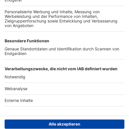
TOP-PARTNER
SFV
DFB
UEFA
FIFA
Nutzungsbedingungen
Datenschutz
Impressum