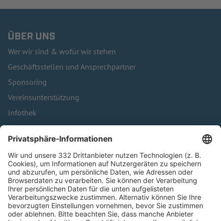
ÜBER UNS
Wer wir sind & wofür wir stehen
Geschäftsstellen und Ansprechpartner
Sponsoring
Vereinsunterstützung
Infothek
Kontakt
HÄUFIG BESUCHTE SEITEN
Pässe und Vereinswechsel
Trainerausbildung
Schulungsangebot Vereinsmitarbeiter
BFV-Geschäftsstellen