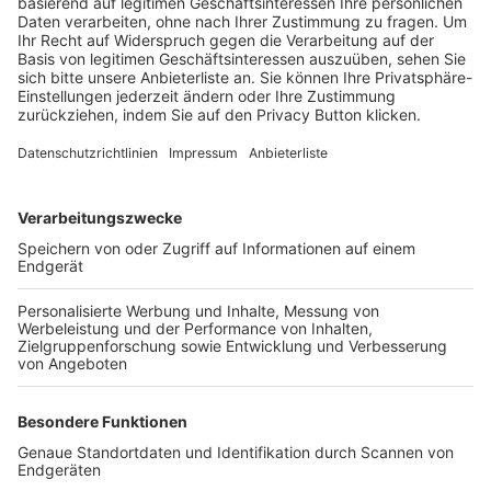
Trainerbörse
Login SpielPlus
FOLGE DEM BFV
TOP-VEREINE
TOP-PARTNER