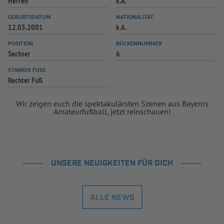
Herren
k.A.
GEBURTSDATUM
NATIONALITÄT
12.03.2001
k.A.
POSITION
RÜCKENNUMMER
Sechser
6
STARKER FUSS
Rechter Fuß
Wir zeigen euch die spektakulärsten Szenen aus Bayerns
Amateurfußball, jetzt reinschauen!
UNSERE NEUIGKEITEN FÜR DICH
ALLE NEWS