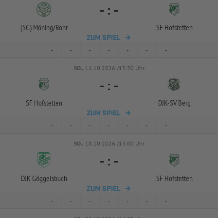
-
:
-
(SG) Möning/
Rohr
SF Hofstetten
ZUM SPIEL
-
-
-
-
-
-
-
SO..
11.10.2026 /13:30 Uhr
-
:
-
SF Hofstetten
DJK-
SV Berg
ZUM SPIEL
-
-
-
-
-
-
-
SO..
18.10.2026 /13:00 Uhr
-
:
-
DJK Göggelsbuch
SF Hofstetten
ZUM SPIEL
-
-
-
-
-
-
-