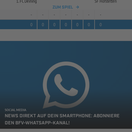
1. FC Deining
SF Hofstetten
ZUM SPIEL
-
-
-
-
-
-
-
0
0
0
0
0
0
0
SOCIAL MEDIA
NEWS DIREKT AUF DEIN SMARTPHONE: ABONNIERE
DEN BFV-WHATSAPP-KANAL!