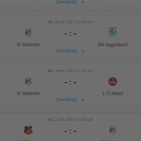
ZUM SPIEL
-
-
-
-
-
-
-
SO..
09.05.2027 /13:30 Uhr
-
:
-
SF Hofstetten
DJK Göggelsbuch
ZUM SPIEL
-
-
-
-
-
-
-
SO..
16.05.2027 /13:30 Uhr
-
:
-
SF Hofstetten
1. FC Altdorf
ZUM SPIEL
-
-
-
-
-
-
-
SA..
22.05.2027 /14:00 Uhr
-
:
-