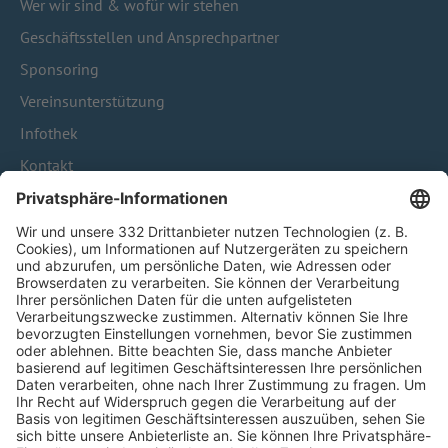
Wer wir sind & wofür wir stehen
Geschäftsstellen und Ansprechpartner
Sponsoring
Vereinsunterstützung
Infothek
Kontakt
HÄUFIG BESUCHTE SEITEN
Pässe und Vereinswechsel
Trainerausbildung
Schulungsangebot Vereinsmitarbeiter
BFV-Geschäftsstellen
Trainerbörse
Login SpielPlus