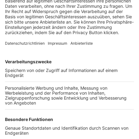
Trainerbörse
Login SpielPlus
FOLGE DEM BFV
TOP-VEREINE
TOP-PARTNER