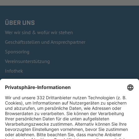
ÜBER UNS
Wer wir sind & wofür wir stehen
Geschäftsstellen und Ansprechpartner
Sponsoring
Vereinsunterstützung
Infothek
Kontakt
HÄUFIG BESUCHTE SEITEN
Pässe und Vereinswechsel
Trainerausbildung
Schulungsangebot Vereinsmitarbeiter
BFV-Geschäftsstellen