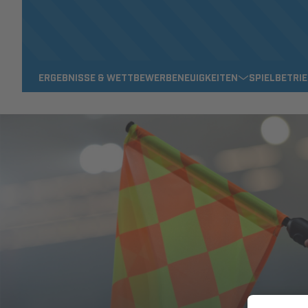
ERGEBNISSE & WETTBEWERBE
NEUIGKEITEN
SPIELBETRI