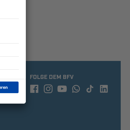
FOLGE DEM BFV