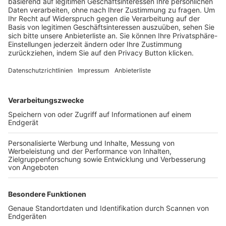
Trainerbörse
Login SpielPlus
FOLGE DEM BFV
TOP-VEREINE
TOP-PARTNER