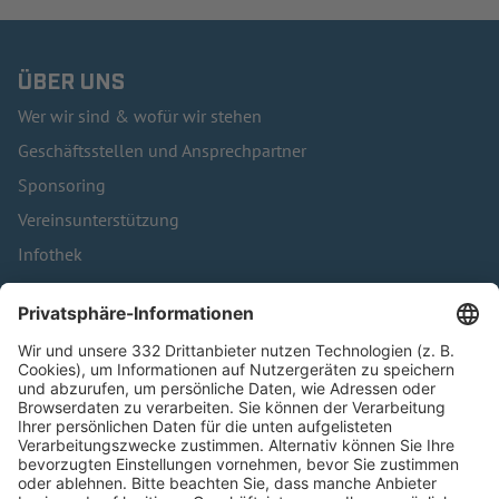
ÜBER UNS
Wer wir sind & wofür wir stehen
Geschäftsstellen und Ansprechpartner
Sponsoring
Vereinsunterstützung
Infothek
Kontakt
HÄUFIG BESUCHTE SEITEN
Pässe und Vereinswechsel
Trainerausbildung
Schulungsangebot Vereinsmitarbeiter
BFV-Geschäftsstellen