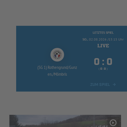
LETZTES SPIEL
SO..
02.08.2026 /15:15 Uhr


:
(SG 1) Rothengrund/
Gunz
( 
 )
:
en./
Mömbris
ZUM SPIEL