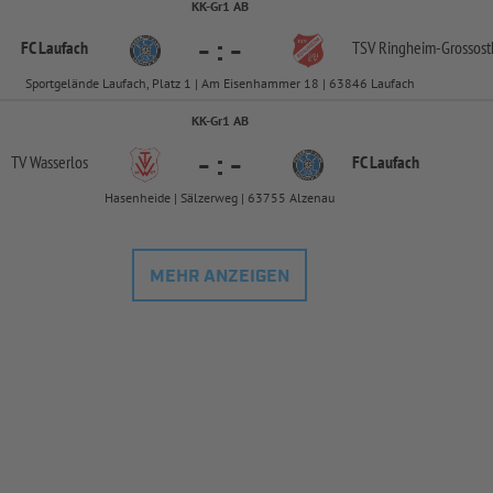
KK-Gr1 AB
-
:
-
FC Laufach
TSV Ringheim-
Grossos
Sportgelände Laufach, Platz 1 | Am Eisenhammer 18 | 63846 Laufach
KK-Gr1 AB
-
:
-
TV Wasserlos
FC Laufach
Hasenheide | Sälzerweg | 63755 Alzenau
MEHR ANZEIGEN