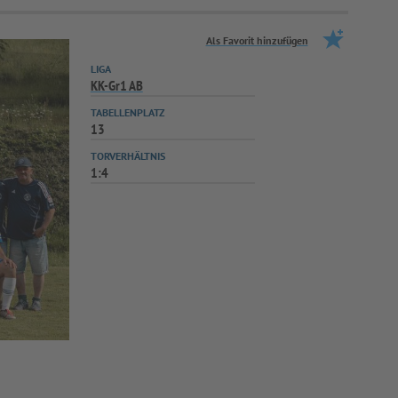
Als Favorit hinzufügen
LIGA
KK-Gr1 AB
TABELLENPLATZ
13
TORVERHÄLTNIS
1:4