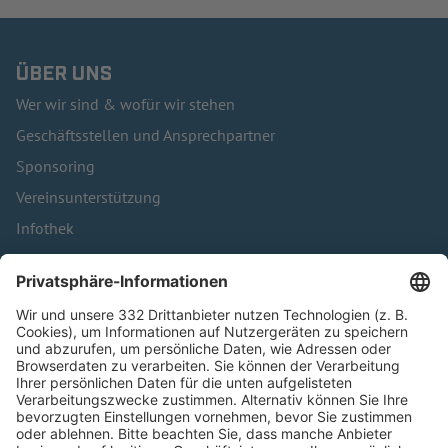
ÜBER UNS
Wer wir sind & wofür wir stehen
Geschäftsstellen und Ansprechpartner
Sponsoring
Vereinsunterstützung
Infothek
Kontakt
HÄUFIG BESUCHTE SEITEN
Pässe und Vereinswechsel
Trainerausbildung
Schulungsangebot Vereinsmitarbeiter
BFV-Geschäftsstellen