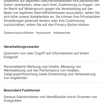
Trainerbörse
Login SpielPlus
FOLGE DEM BFV
TOP-VEREINE
TOP-PARTNER