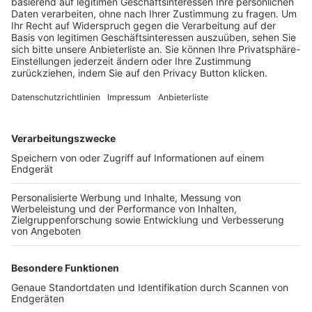
Trainerbörse
Login SpielPlus
FOLGE DEM BFV
TOP-VEREINE
TOP-PARTNER