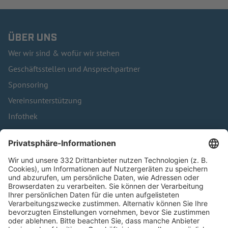
ÜBER UNS
Wer wir sind & wofür wir stehen
Geschäftsstellen und Ansprechpartner
Sponsoring
Vereinsunterstützung
Infothek
Kontakt
HÄUFIG BESUCHTE SEITEN
Pässe und Vereinswechsel
Trainerausbildung
Schulungsangebot Vereinsmitarbeiter
BFV-Geschäftsstellen