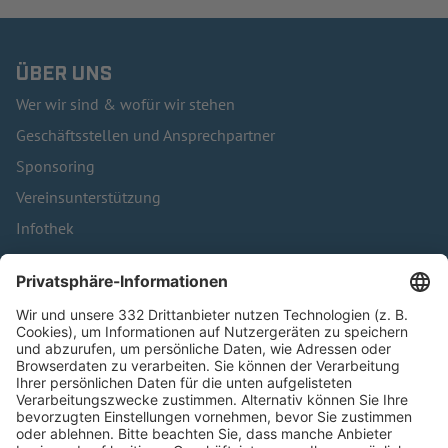
ÜBER UNS
Wer wir sind & wofür wir stehen
Geschäftsstellen und Ansprechpartner
Sponsoring
Vereinsunterstützung
Infothek
Kontakt
HÄUFIG BESUCHTE SEITEN
Pässe und Vereinswechsel
Trainerausbildung
Schulungsangebot Vereinsmitarbeiter
BFV-Geschäftsstellen