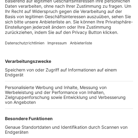
Trainerbörse
Login SpielPlus
FOLGE DEM BFV
TOP-VEREINE
TOP-PARTNER