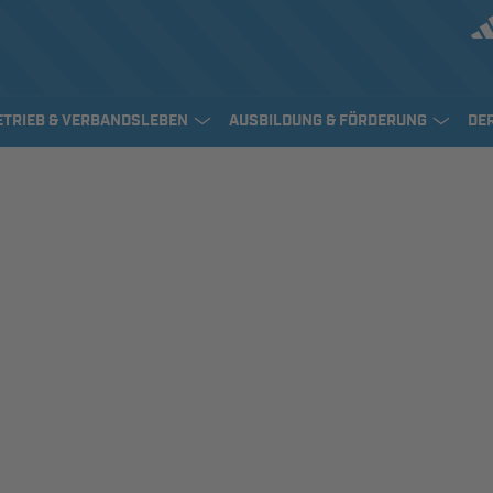
ETRIEB & VERBANDSLEBEN
AUSBILDUNG & FÖRDERUNG
DE