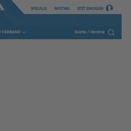
SPIELPLUS
INFOTHEK
JETZT EINLOGGEN
R VERBAND
Suche / Vereine