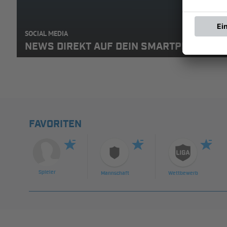
SOCIAL MEDIA
NEWS DIREKT AUF DEIN SMARTPHONE: A
FAVORITEN
Spieler
Mannschaft
Wettbewerb