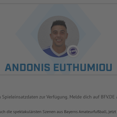
ANDONIS EUTHUMIOU
n Spieleinsatzdaten zur Verfügung. Melde dich auf BFV.DE 
uch die spektakulärsten Szenen aus Bayerns Amateurfußball, jetzt