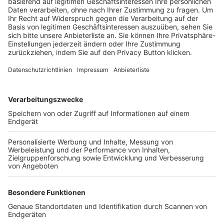
Trainerbörse
Login SpielPlus
FOLGE DEM BFV
TOP-VEREINE
TOP-PARTNER