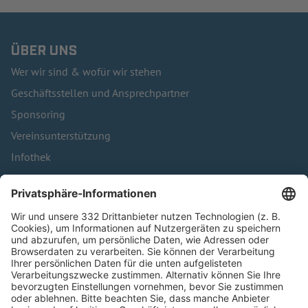
ÜBER UNS
Wer wir sind & wofür wir stehen
Geschäftsstellen und Ansprechpartner
Sponsoring
Vereinsunterstützung
Infothek
Kontakt
HÄUFIG BESUCHTE SEITEN
Pässe und Vereinswechsel
Trainerausbildung
Schulungsangebot Vereinsmitarbeiter
BFV-Geschäftsstellen