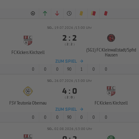
SO..
19.07.2026 /13:00 Uhr


:
( 
 )
:
(SG1) FC Kleinwallstadt/
Spfrd
FC Kickers Kirchzell
Hausen
ZUM SPIEL
0
0
0
90
1
0
0
SO..
26.07.2026 /13:00 Uhr


:
( 
 )
:
FSV Teutonia Obernau
FC Kickers Kirchzell
ZUM SPIEL
0
0
0
90
0
0
0
SO..
02.08.2026 /13:00 Uhr