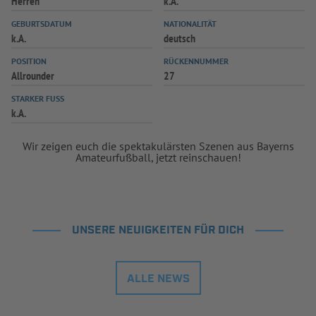
Herren
k.A.
GEBURTSDATUM
NATIONALITÄT
k.A.
deutsch
POSITION
RÜCKENNUMMER
Allrounder
27
STARKER FUSS
k.A.
Wir zeigen euch die spektakulärsten Szenen aus Bayerns
Amateurfußball, jetzt reinschauen!
UNSERE NEUIGKEITEN FÜR DICH
ALLE NEWS