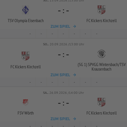
SO..
13.09.2026 /13:00 Uhr
-
:
-
TSV Olympia Eisenbach
FC Kickers Kirchzell
ZUM SPIEL
-
-
-
-
-
-
-
SO..
20.09.2026 /13:00 Uhr
-
:
-
(SG 1) SPVGG Wintersbach/
TSV
FC Kickers Kirchzell
Krausenbach
ZUM SPIEL
-
-
-
-
-
-
-
SA..
26.09.2026 /14:00 Uhr
-
:
-
FSV Wörth
FC Kickers Kirchzell
ZUM SPIEL
-
-
-
-
-
-
-