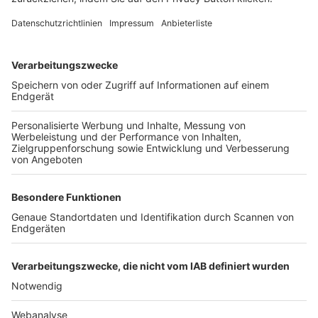
FOLGE DEM BFV
TOP-VEREINE
TOP-PARTNER
SFV
DFB
UEFA
FIFA