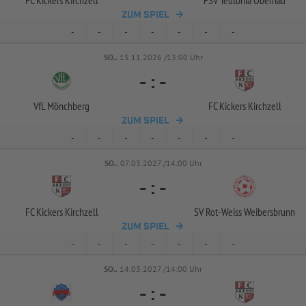
FC Kickers Kirchzell
FSV Teutonia Obernau
ZUM SPIEL
-
-
-
-
-
-
-
SO..
15.11.2026 /13:00 Uhr
-
:
-
VfL Mönchberg
FC Kickers Kirchzell
ZUM SPIEL
-
-
-
-
-
-
-
SO..
07.03.2027 /14:00 Uhr
-
:
-
FC Kickers Kirchzell
SV Rot-
Weiss Weibersbrunn
ZUM SPIEL
-
-
-
-
-
-
-
SO..
14.03.2027 /14:00 Uhr
-
:
-