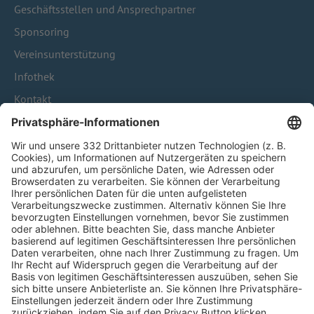
Geschäftsstellen und Ansprechpartner
Sponsoring
Vereinsunterstützung
Infothek
Kontakt
HÄUFIG BESUCHTE SEITEN
Pässe und Vereinswechsel
Trainerausbildung
Schulungsangebot Vereinsmitarbeiter
BFV-Geschäftsstellen
Trainerbörse
Login SpielPlus