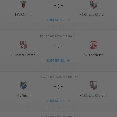
-
:
-
TSV Röllfeld
FC Kickers Kirchzell
ZUM SPIEL
-
-
-
-
-
-
-
SO..
30.08.2026 /13:00 Uhr
-
:
-
FC Kickers Kirchzell
SV Altenbuch
ZUM SPIEL
-
-
-
-
-
-
-
SO..
06.09.2026 /13:00 Uhr
-
:
-
TSV Soden
FC Kickers Kirchzell
ZUM SPIEL
-
-
-
-
-
-
-