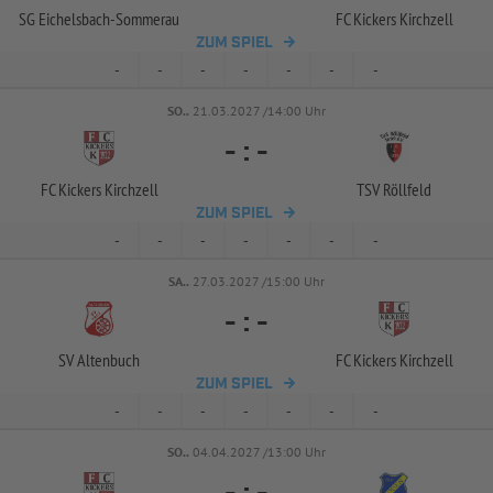
SG Eichelsbach-
Sommerau
FC Kickers Kirchzell
ZUM SPIEL
-
-
-
-
-
-
-
SO..
21.03.2027 /14:00 Uhr
-
:
-
FC Kickers Kirchzell
TSV Röllfeld
ZUM SPIEL
-
-
-
-
-
-
-
SA..
27.03.2027 /15:00 Uhr
-
:
-
SV Altenbuch
FC Kickers Kirchzell
ZUM SPIEL
-
-
-
-
-
-
-
SO..
04.04.2027 /13:00 Uhr