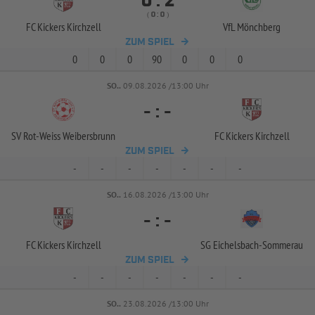


:
( 
 )
:
FC Kickers Kirchzell
VfL Mönchberg
ZUM SPIEL
0
0
0
90
0
0
0
SO..
09.08.2026 /13:00 Uhr
-
:
-
SV Rot-
Weiss Weibersbrunn
FC Kickers Kirchzell
ZUM SPIEL
-
-
-
-
-
-
-
SO..
16.08.2026 /13:00 Uhr
-
:
-
FC Kickers Kirchzell
SG Eichelsbach-
Sommerau
ZUM SPIEL
-
-
-
-
-
-
-
SO..
23.08.2026 /13:00 Uhr