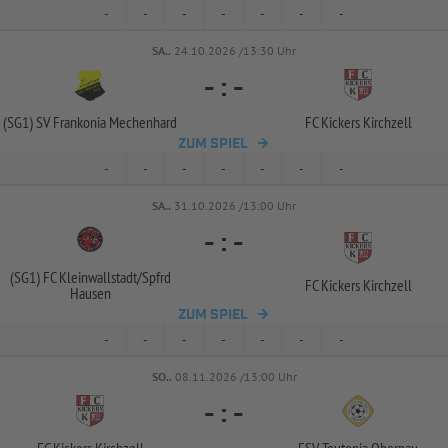
-
-
-
-
-
-
-
SA..
24.10.2026 /13:30 Uhr
-
:
-
(SG1) SV Frankonia Mechenhard
FC Kickers Kirchzell
ZUM SPIEL
-
-
-
-
-
-
-
SA..
31.10.2026 /13:00 Uhr
-
:
-
(SG1) FC Kleinwallstadt/
Spfrd
FC Kickers Kirchzell
Hausen
ZUM SPIEL
-
-
-
-
-
-
-
SO..
08.11.2026 /13:00 Uhr
-
:
-