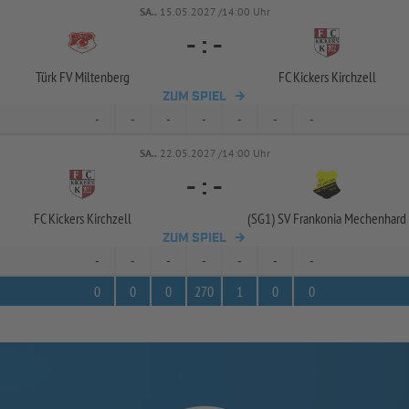
SA..
15.05.2027 /14:00 Uhr
-
:
-
Türk FV Miltenberg
FC Kickers Kirchzell
ZUM SPIEL
-
-
-
-
-
-
-
SA..
22.05.2027 /14:00 Uhr
-
:
-
FC Kickers Kirchzell
(SG1) SV Frankonia Mechenhard
ZUM SPIEL
-
-
-
-
-
-
-
0
0
0
270
1
0
0