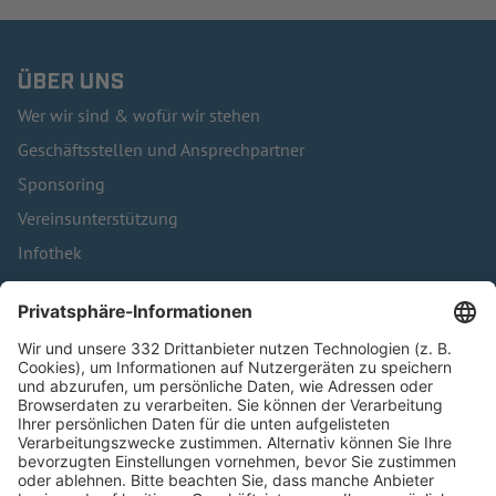
ÜBER UNS
Wer wir sind & wofür wir stehen
Geschäftsstellen und Ansprechpartner
Sponsoring
Vereinsunterstützung
Infothek
Kontakt
HÄUFIG BESUCHTE SEITEN
Pässe und Vereinswechsel
Trainerausbildung
Schulungsangebot Vereinsmitarbeiter
BFV-Geschäftsstellen