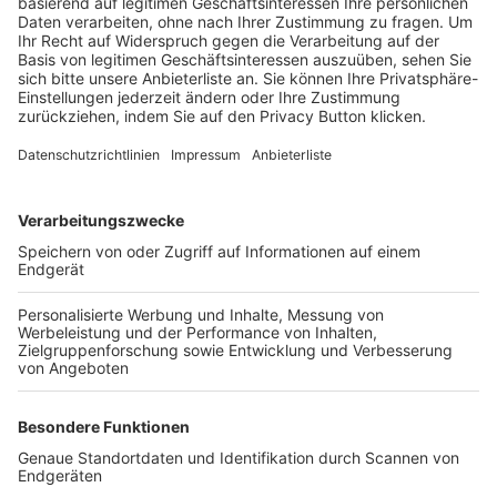
Trainerbörse
Login SpielPlus
FOLGE DEM BFV
TOP-VEREINE
TOP-PARTNER