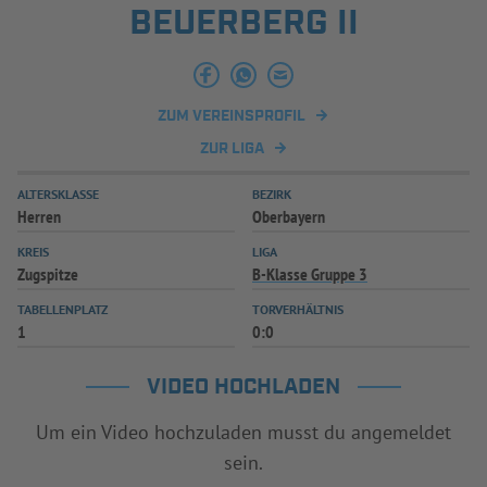
BEUERBERG II
INFOTHEK
SPIELPLUS
ZUM VEREINSPROFIL
ZUR LIGA
ALTERSKLASSE
BEZIRK
Herren
Oberbayern
KREIS
LIGA
Zugspitze
B-Klasse Gruppe 3
TABELLENPLATZ
TORVERHÄLTNIS
1
0:0
VIDEO HOCHLADEN
Um ein Video hochzuladen musst du angemeldet
sein.