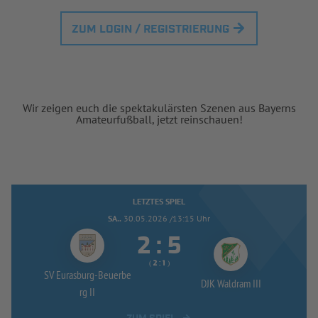
ZUM LOGIN / REGISTRIERUNG
Wir zeigen euch die spektakulärsten Szenen aus Bayerns
Amateurfußball, jetzt reinschauen!
LETZTES SPIEL
SA..
30.05.2026 /13:15 Uhr


:
( 
 )
:
SV Eurasburg-
Beuerbe
DJK Waldram III
rg II