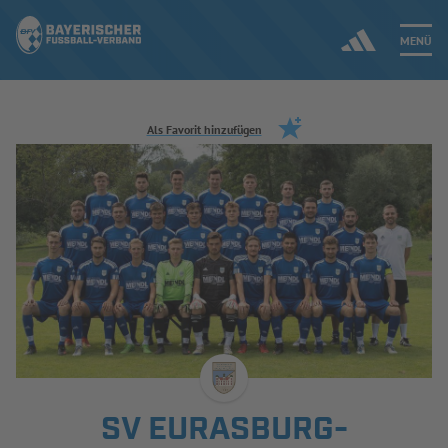
MENÜ
Jetzt einloggen
Als Favorit hinzufügen
ERGEBNISSE & WETTBEWERBE
NEUIGKEITEN
SPIELBETRIEB & VERBANDSLEBEN
AUSBILDUNG & FÖRDERUNG
DER VERBAND
SV EURASBURG-