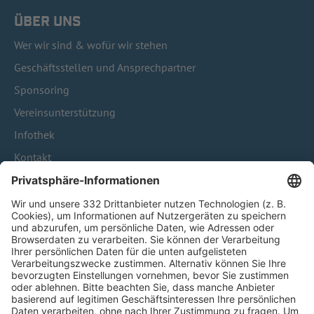
ÜBER UNS
Wer wir sind & wofür wir stehen
Geschäftsstellen und Ansprechpartner
Sponsoring
Vereinsunterstützung
Infothek
Kontakt
HÄUFIG BESUCHTE SEITEN
Pässe und Vereinswechsel
Trainerausbildung
Schulungsangebot Vereinsmitarbeiter
BFV-Geschäftsstellen
Trainerbörse