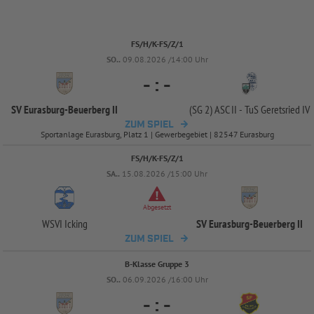
FS/H/K-FS/Z/1
SO..
09.08.2026 /14:00 Uhr
-
:
-
SV Eurasburg-
Beuerberg II
(SG 2) ASC II -
TuS Geretsried IV
ZUM SPIEL
Sportanlage Eurasburg, Platz 1 | Gewerbegebiet | 82547 Eurasburg
FS/H/K-FS/Z/1
SA..
15.08.2026 /15:00 Uhr
Abgesetzt
WSVI Icking
SV Eurasburg-
Beuerberg II
ZUM SPIEL
B-Klasse Gruppe 3
SO..
06.09.2026 /16:00 Uhr
-
:
-