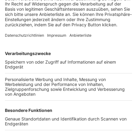
Login SpielPlus
FOLGE DEM BFV
TOP-VEREINE
TOP-PARTNER