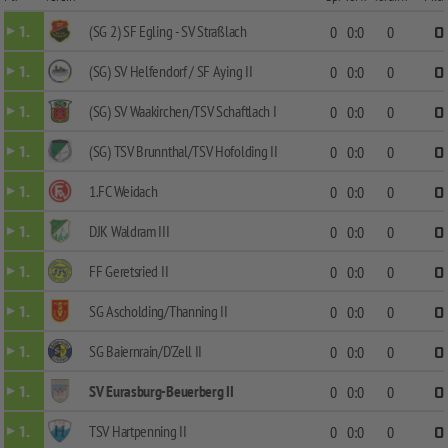
(SG 2) SF Egling - SV Straßlach
1.
0
0:0
0
0
(SG) SV Helfendorf / SF Aying II
1.
0
0:0
0
0
(SG) SV Waakirchen/TSV Schaftlach I
1.
0
0:0
0
0
(SG) TSV Brunnthal/TSV Hofolding II
1.
0
0:0
0
0
1.FC Weidach
1.
0
0:0
0
0
DJK Waldram III
1.
0
0:0
0
0
FF Geretsried II
1.
0
0:0
0
0
SG Ascholding/Thanning II
1.
0
0:0
0
0
SG Baiernrain/D'Zell II
1.
0
0:0
0
0
SV Eurasburg-Beuerberg II
1.
0
0:0
0
0
TSV Hartpenning II
1.
0
0:0
0
0