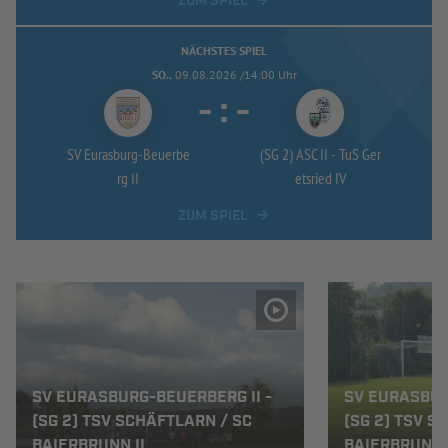
ZUM SPIEL
NÄCHSTES SPIEL
SO..
09.08.2026 /14:00 Uhr
-
:
-
SV Eurasburg-
Beuerbe
(SG 2) ASC II -
TuS Ger
rg II
etsried IV
ZUM SPIEL
SV EURASBURG-BEUERBERG II -
SV EURASBUR
(SG 2) TSV SCHÄFTLARN / SC
(SG 2) TSV S
BAIERBRUNN II
BAIERBRUNN 