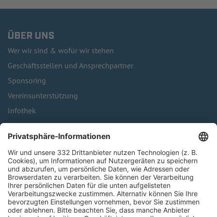
ÜBER UNS
Wer wir sind & wofür wir stehen
Geschäftsstellen und Ansprechpartner
Sponsoring
Vereinsunterstützung
Infothek
Kontakt
HÄUFIG BESUCHTE SEITEN
Pässe und Vereinswechsel
Trainerausbildung
Schulungsangebot Vereinsmitarbeiter
BFV-Geschäftsstellen