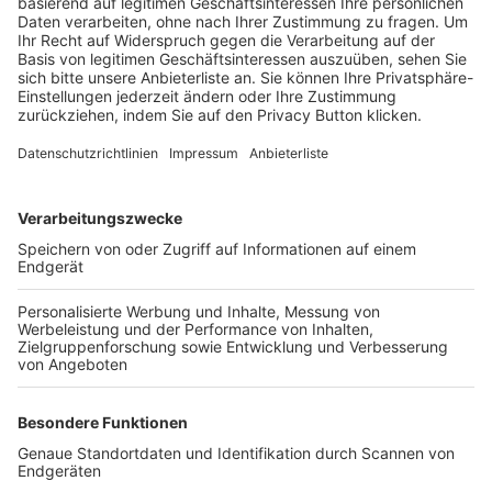
Trainerbörse
Login SpielPlus
FOLGE DEM BFV
TOP-VEREINE
TOP-PARTNER