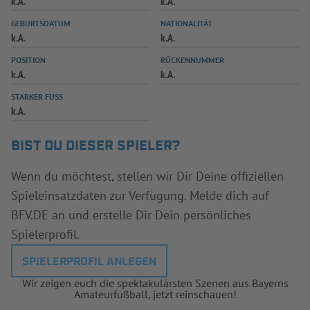
k.A.
k.A.
INFOTHEK
SPIELPLUS
GEBURTSDATUM
NATIONALITÄT
k.A.
k.A.
POSITION
RÜCKENNUMMER
k.A.
k.A.
STARKER FUSS
k.A.
BIST DU DIESER SPIELER?
Wenn du möchtest, stellen wir Dir Deine offiziellen
Spieleinsatzdaten zur Verfügung. Melde dich auf
BFV.DE an und erstelle Dir Dein persönliches
Spielerprofil.
SPIELERPROFIL ANLEGEN
Wir zeigen euch die spektakulärsten Szenen aus Bayerns
Amateurfußball, jetzt reinschauen!