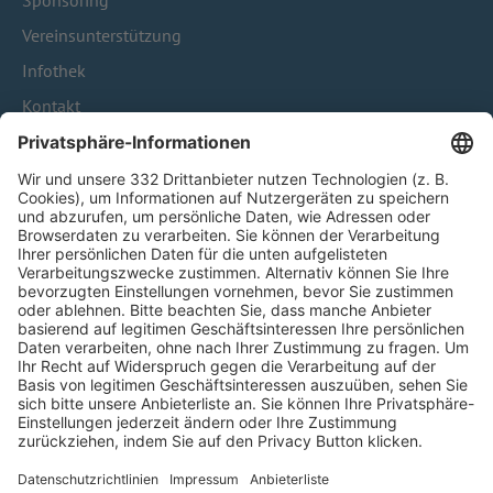
Sponsoring
Vereinsunterstützung
Infothek
Kontakt
HÄUFIG BESUCHTE SEITEN
Pässe und Vereinswechsel
Trainerausbildung
Schulungsangebot Vereinsmitarbeiter
BFV-Geschäftsstellen
Trainerbörse
Login SpielPlus
FOLGE DEM BFV