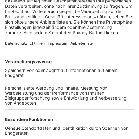
Trainerbörse
Login SpielPlus
FOLGE DEM BFV
TOP-VEREINE
TOP-PARTNER