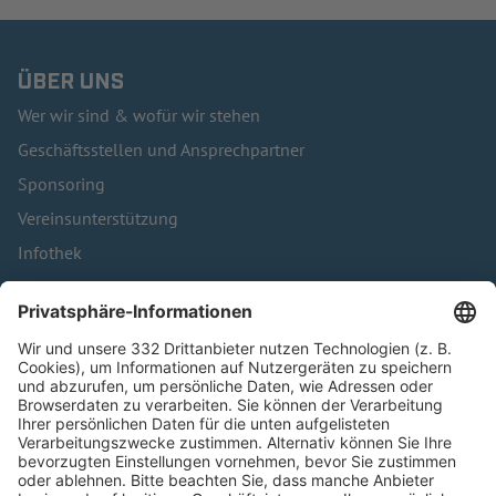
ÜBER UNS
Wer wir sind & wofür wir stehen
Geschäftsstellen und Ansprechpartner
Sponsoring
Vereinsunterstützung
Infothek
Kontakt
HÄUFIG BESUCHTE SEITEN
Pässe und Vereinswechsel
Trainerausbildung
Schulungsangebot Vereinsmitarbeiter
BFV-Geschäftsstellen