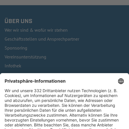
ÜBER UNS
Wer wir sind & wofür wir stehen
Geschäftsstellen und Ansprechpartner
Sponsoring
Vereinsunterstützung
Infothek
Kontakt
HÄUFIG BESUCHTE SEITEN
Pässe und Vereinswechsel
Trainerausbildung
Schulungsangebot Vereinsmitarbeiter
BFV-Geschäftsstellen