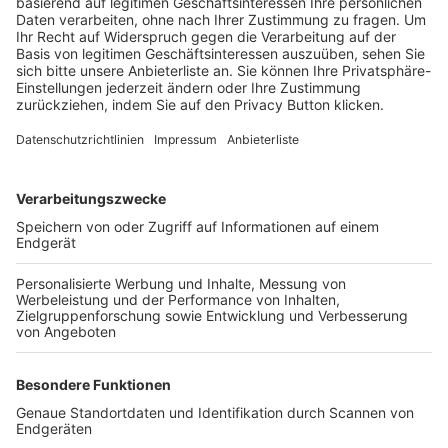
Trainerbörse
Login SpielPlus
FOLGE DEM BFV
TOP-VEREINE
TOP-PARTNER