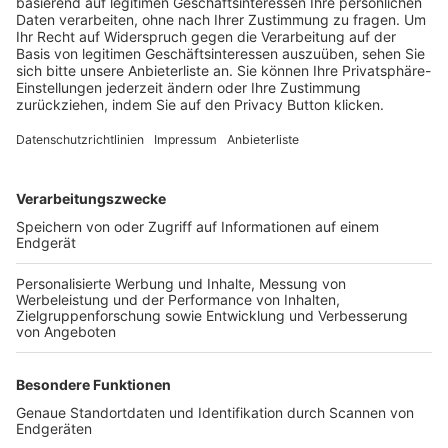
Trainerbörse
Login SpielPlus
FOLGE DEM BFV
TOP-VEREINE
TOP-PARTNER