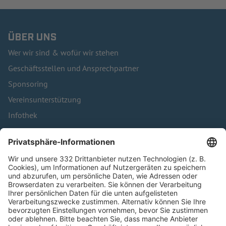
ÜBER UNS
Wer wir sind & wofür wir stehen
Geschäftsstellen und Ansprechpartner
Sponsoring
Vereinsunterstützung
Infothek
Kontakt
HÄUFIG BESUCHTE SEITEN
Pässe und Vereinswechsel
Trainerausbildung
Schulungsangebot Vereinsmitarbeiter
BFV-Geschäftsstellen