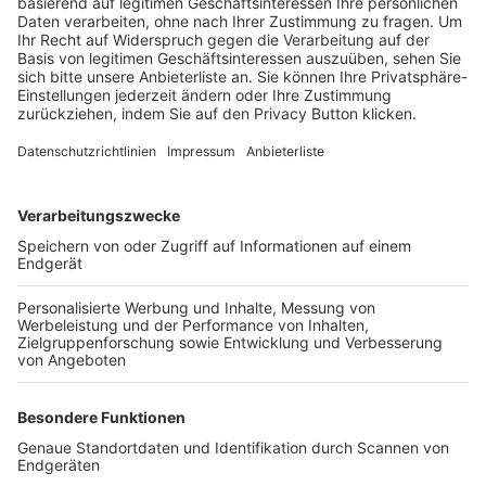
Trainerbörse
Login SpielPlus
FOLGE DEM BFV
TOP-VEREINE
TOP-PARTNER