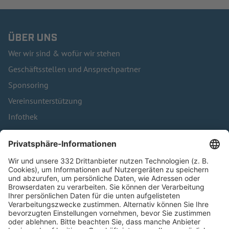
ÜBER UNS
Wer wir sind & wofür wir stehen
Geschäftsstellen und Ansprechpartner
Sponsoring
Vereinsunterstützung
Infothek
Kontakt
HÄUFIG BESUCHTE SEITEN
Pässe und Vereinswechsel
Trainerausbildung
Schulungsangebot Vereinsmitarbeiter
BFV-Geschäftsstellen