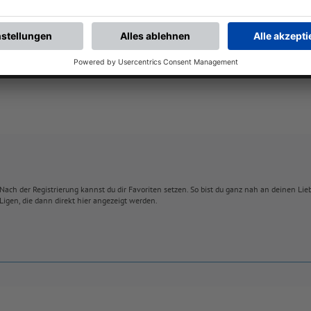
BONNIERE DEN BFV-WHATSAPP-KANAL!
Nach der Registrierung kannst du dir Favoriten setzen. So bist du ganz nah an deinen Li
Ligen, die dann direkt hier angezeigt werden.