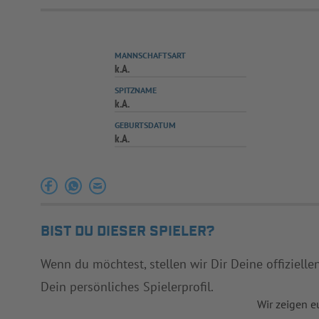
MANNSCHAFTSART
k.A.
SPITZNAME
k.A.
GEBURTSDATUM
k.A.
BIST DU DIESER SPIELER?
Wenn du möchtest, stellen wir Dir Deine offizielle
Dein persönliches Spielerprofil.
Wir zeigen e