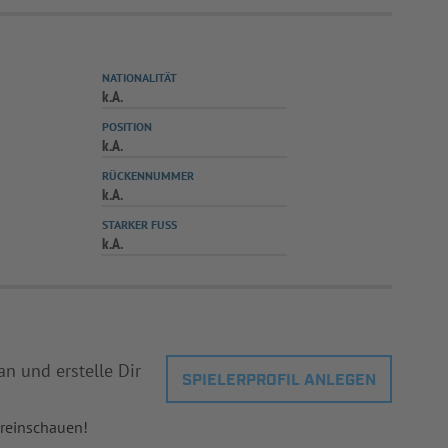
NATIONALITÄT
k.A.
POSITION
k.A.
RÜCKENNUMMER
k.A.
STARKER FUSS
k.A.
an und erstelle Dir
SPIELERPROFIL ANLEGEN
 reinschauen!