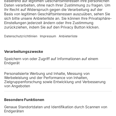
Trainerbörse
Login SpielPlus
FOLGE DEM BFV
TOP-VEREINE
TOP-PARTNER