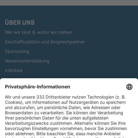
ÜBER UNS
Wer wir sind & wofür wir stehen
Geschäftsstellen und Ansprechpartner
Sponsoring
Vereinsunterstützung
Infothek
Kontakt
HÄUFIG BESUCHTE SEITEN
Pässe und Vereinswechsel
Trainerausbildung
Schulungsangebot Vereinsmitarbeiter
BFV-Geschäftsstellen