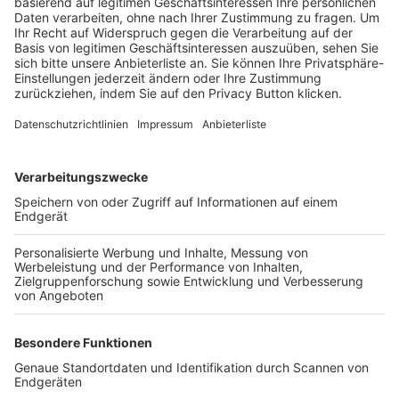
Trainerbörse
Login SpielPlus
FOLGE DEM BFV
TOP-VEREINE
TOP-PARTNER