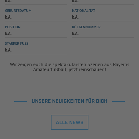
k.A.
k.A.
INFOTHEK
SPIELPLUS
GEBURTSDATUM
NATIONALITÄT
k.A.
k.A.
POSITION
RÜCKENNUMMER
k.A.
k.A.
STARKER FUSS
k.A.
Wir zeigen euch die spektakulärsten Szenen aus Bayerns
Amateurfußball, jetzt reinschauen!
UNSERE NEUIGKEITEN FÜR DICH
ALLE NEWS