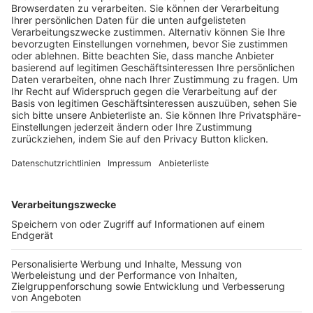
Trainerausbildung
Schulungsangebot Vereinsmitarbeiter
BFV-Geschäftsstellen
Trainerbörse
Login SpielPlus
FOLGE DEM BFV
TOP-VEREINE
TOP-PARTNER