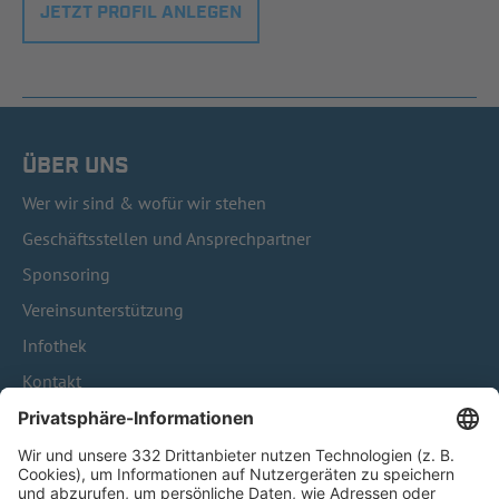
JETZT PROFIL ANLEGEN
ÜBER UNS
Wer wir sind & wofür wir stehen
Geschäftsstellen und Ansprechpartner
Sponsoring
Vereinsunterstützung
Infothek
Kontakt
HÄUFIG BESUCHTE SEITEN
Pässe und Vereinswechsel