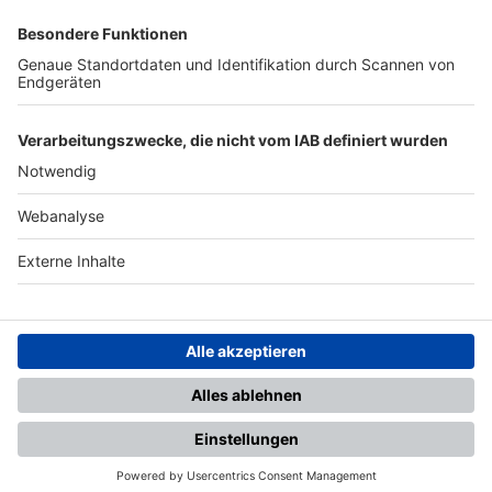
SFV
DFB
UEFA
FIFA
Nutzungsbedingungen
Datenschutz
Impressum