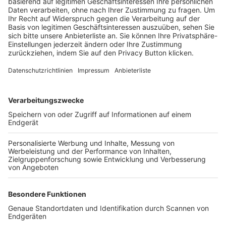
Trainerbörse
Login SpielPlus
FOLGE DEM BFV
TOP-VEREINE
TOP-PARTNER