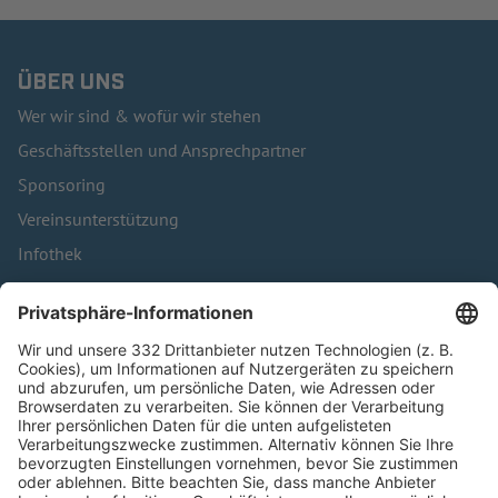
ÜBER UNS
Wer wir sind & wofür wir stehen
Geschäftsstellen und Ansprechpartner
Sponsoring
Vereinsunterstützung
Infothek
Kontakt
HÄUFIG BESUCHTE SEITEN
Pässe und Vereinswechsel
Trainerausbildung
Schulungsangebot Vereinsmitarbeiter
BFV-Geschäftsstellen