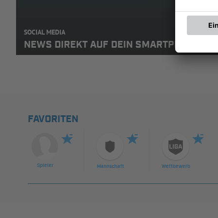
SOCIAL MEDIA
NEWS DIREKT AUF DEIN SMARTPHONE: A
FAVORITEN
Spieler
Mannschaft
Wettbewerb