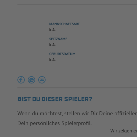
MANNSCHAFTSART
k.A.
SPITZNAME
k.A.
GEBURTSDATUM
k.A.
BIST DU DIESER SPIELER?
Wenn du möchtest, stellen wir Dir Deine offizielle
Dein persönliches Spielerprofil.
Wir zeigen e