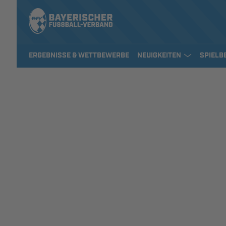
ERGEBNISSE & WETTBEWERBE
NEUIGKEITEN
SPIELB