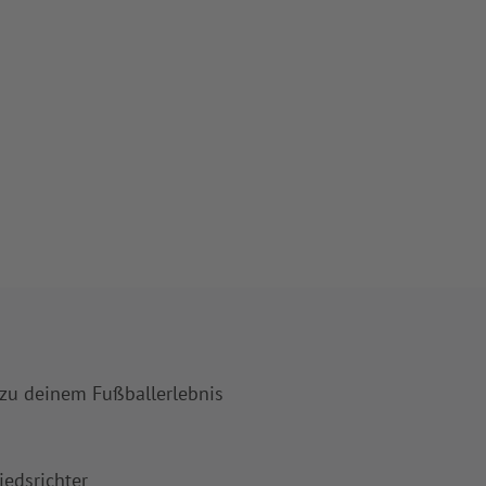
 zu deinem Fußballerlebnis
iedsrichter