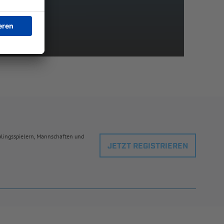
eblingsspielern, Mannschaften und
JETZT REGISTRIEREN