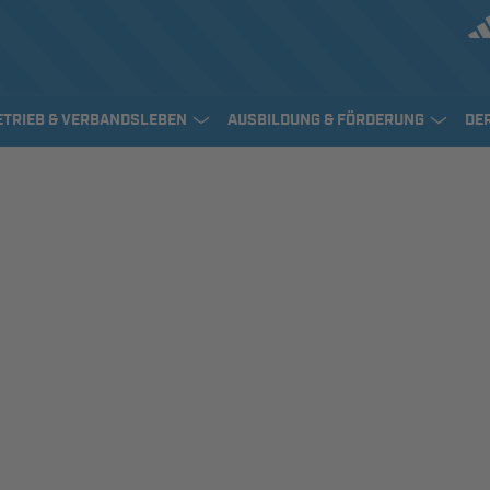
ETRIEB & VERBANDSLEBEN
AUSBILDUNG & FÖRDERUNG
DE