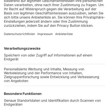
Trainerbörse
Login SpielPlus
FOLGE DEM BFV
TOP-VEREINE
TOP-PARTNER