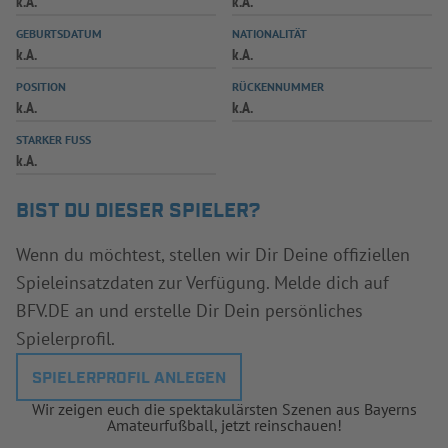
k.A.
k.A.
INFOTHEK
SPIELPLUS
GEBURTSDATUM
NATIONALITÄT
k.A.
k.A.
POSITION
RÜCKENNUMMER
k.A.
k.A.
STARKER FUSS
k.A.
BIST DU DIESER SPIELER?
Wenn du möchtest, stellen wir Dir Deine offiziellen
Spieleinsatzdaten zur Verfügung. Melde dich auf
BFV.DE an und erstelle Dir Dein persönliches
Spielerprofil.
SPIELERPROFIL ANLEGEN
Wir zeigen euch die spektakulärsten Szenen aus Bayerns
Amateurfußball, jetzt reinschauen!