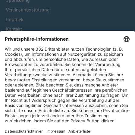
Sponsoring
Vereinsunterstützung
Infothek
Kontakt
HÄUFIG BESUCHTE SEITEN
Pässe und Vereinswechsel
Trainerausbildung
Schulungsangebot Vereinsmitarbeiter
BFV-Geschäftsstellen
Trainerbörse
Login SpielPlus
FOLGE DEM BFV