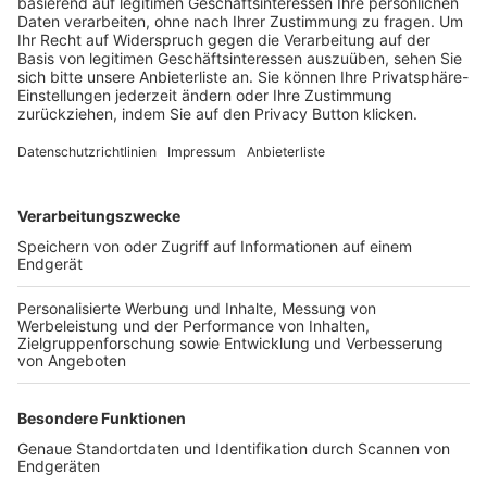
Trainerbörse
Login SpielPlus
FOLGE DEM BFV
TOP-VEREINE
TOP-PARTNER