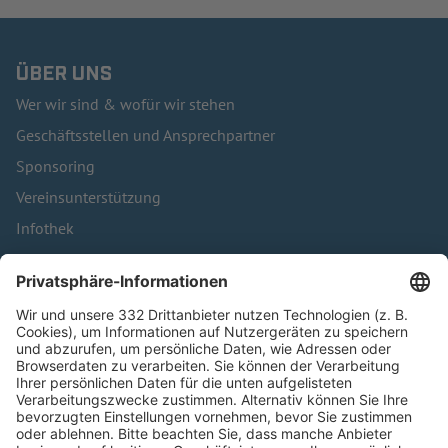
ÜBER UNS
Wer wir sind & wofür wir stehen
Geschäftsstellen und Ansprechpartner
Sponsoring
Vereinsunterstützung
Infothek
Kontakt
HÄUFIG BESUCHTE SEITEN
Pässe und Vereinswechsel
Trainerausbildung
Schulungsangebot Vereinsmitarbeiter
BFV-Geschäftsstellen