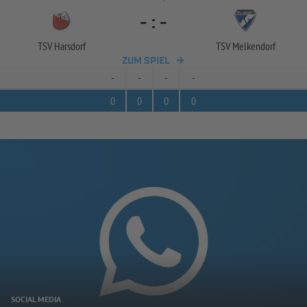
-
:
-
TSV Harsdorf
TSV Melkendorf
ZUM SPIEL
-
-
-
-
0
0
0
0
SOCIAL MEDIA