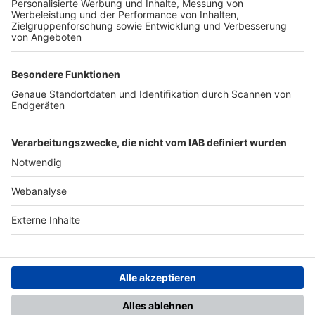
TOP-PARTNER
SFV
DFB
UEFA
FIFA
Nutzungsbedingungen
Datenschutz
Impressum