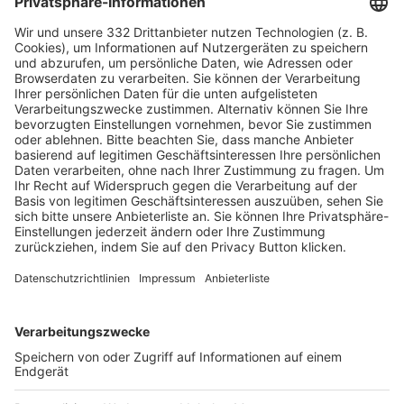
HÄUFIG BESUCHTE SEITEN
Pässe und Vereinswechsel
Trainerausbildung
Schulungsangebot Vereinsmitarbeiter
BFV-Geschäftsstellen
Trainerbörse
Login SpielPlus
FOLGE DEM BFV
TOP-VEREINE