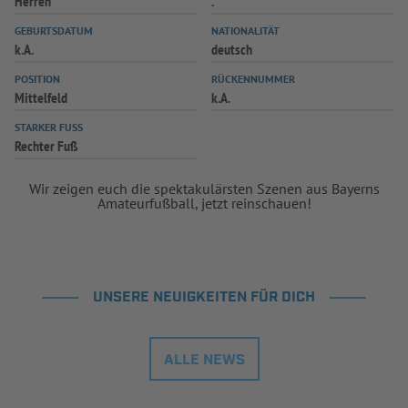
Herren
.
INFOTHEK
SPIELPLUS
GEBURTSDATUM
NATIONALITÄT
k.A.
deutsch
POSITION
RÜCKENNUMMER
Mittelfeld
k.A.
STARKER FUSS
Rechter Fuß
Wir zeigen euch die spektakulärsten Szenen aus Bayerns
Amateurfußball, jetzt reinschauen!
UNSERE NEUIGKEITEN FÜR DICH
ALLE NEWS