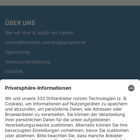
ÜBER UNS
Wer wir sind & wofür wir stehen
Geschäftsstellen und Ansprechpartner
Sponsoring
Vereinsunterstützung
Infothek
Kontakt
HÄUFIG BESUCHTE SEITEN
Pässe und Vereinswechsel
Trainerausbildung
Schulungsangebot Vereinsmitarbeiter
BFV-Geschäftsstellen