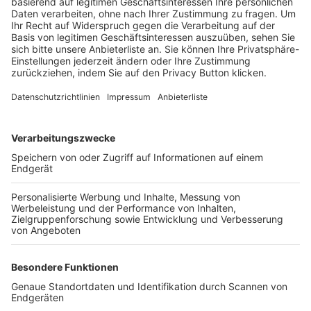
Trainerbörse
Login SpielPlus
FOLGE DEM BFV
TOP-VEREINE
TOP-PARTNER