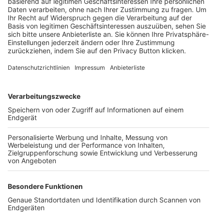
Trainerbörse
Login SpielPlus
FOLGE DEM BFV
TOP-VEREINE
TOP-PARTNER