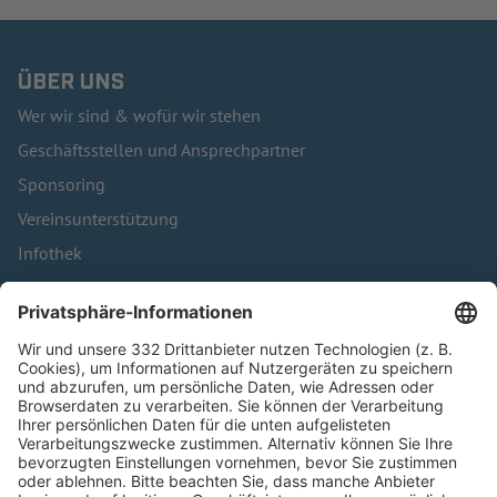
ÜBER UNS
Wer wir sind & wofür wir stehen
Geschäftsstellen und Ansprechpartner
Sponsoring
Vereinsunterstützung
Infothek
Kontakt
HÄUFIG BESUCHTE SEITEN
Pässe und Vereinswechsel
Trainerausbildung
Schulungsangebot Vereinsmitarbeiter
BFV-Geschäftsstellen