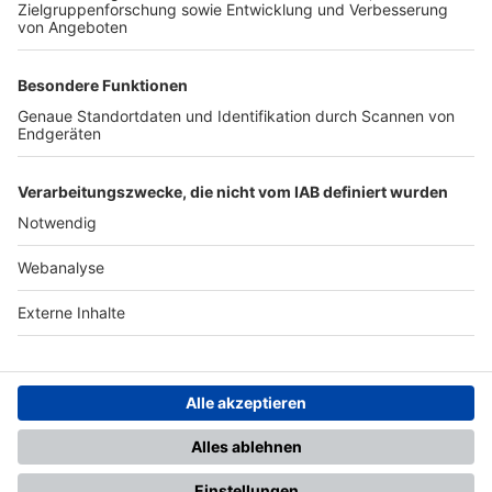
TOP-PARTNER
SFV
DFB
UEFA
FIFA
Nutzungsbedingungen
Datenschutz
Impressum