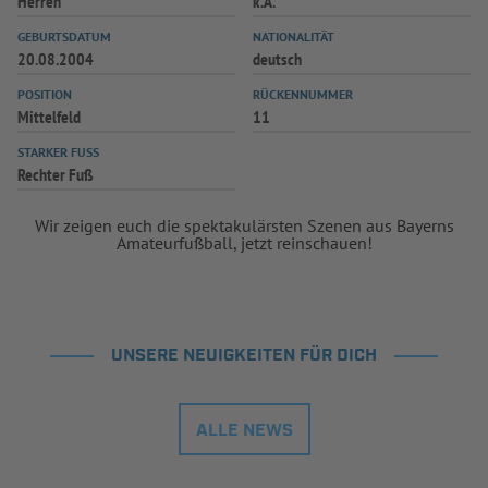
Herren
k.A.
INFOTHEK
SPIELPLUS
GEBURTSDATUM
NATIONALITÄT
20.08.2004
deutsch
POSITION
RÜCKENNUMMER
Mittelfeld
11
STARKER FUSS
Rechter Fuß
Wir zeigen euch die spektakulärsten Szenen aus Bayerns
Amateurfußball, jetzt reinschauen!
UNSERE NEUIGKEITEN FÜR DICH
ALLE NEWS