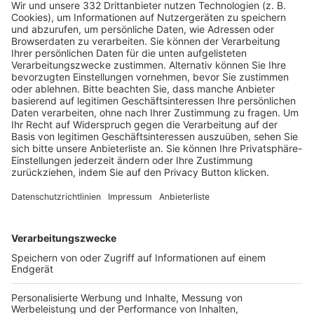
HÄUFIG BESUCHTE SEITEN
Pässe und Vereinswechsel
Trainerausbildung
Schulungsangebot Vereinsmitarbeiter
BFV-Geschäftsstellen
Trainerbörse
Login SpielPlus
FOLGE DEM BFV
TOP-VEREINE