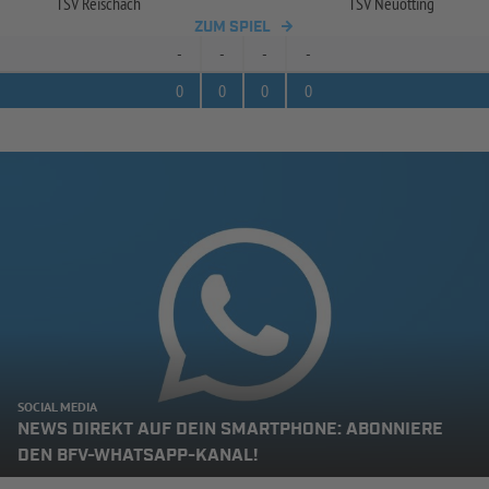
TSV Reischach
TSV Neuötting
ZUM SPIEL
-
-
-
-
0
0
0
0
SOCIAL MEDIA
NEWS DIREKT AUF DEIN SMARTPHONE: ABONNIERE
DEN BFV-WHATSAPP-KANAL!