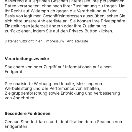
Trainerbörse
Login SpielPlus
FOLGE DEM BFV
TOP-VEREINE
TOP-PARTNER