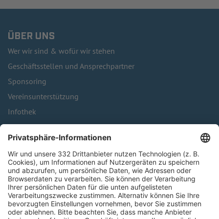
ÜBER UNS
Wer wir sind & wofür wir stehen
Geschäftsstellen und Ansprechpartner
Sponsoring
Vereinsunterstützung
Infothek
Kontakt
HÄUFIG BESUCHTE SEITEN
Pässe und Vereinswechsel
Trainerausbildung
Schulungsangebot Vereinsmitarbeiter
BFV-Geschäftsstellen