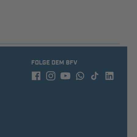
FOLGE DEM BFV