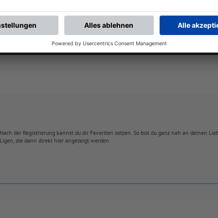
BONNIERE DEN BFV-WHATSAPP-KANAL!
Nach der Registrierung kannst du dir Favoriten setzen. So bist du ganz nah an deinen Li
Ligen, die dann direkt hier angezeigt werden.