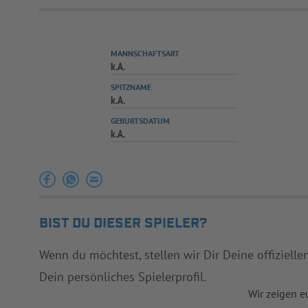
MANNSCHAFTSART
k.A.
SPITZNAME
k.A.
GEBURTSDATUM
k.A.
BIST DU DIESER SPIELER?
Wenn du möchtest, stellen wir Dir Deine offizielle
Dein persönliches Spielerprofil.
Wir zeigen e