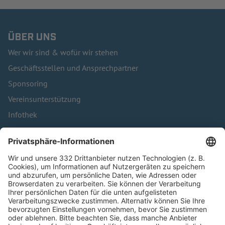
ÜBER UNS
Wer wir sind & wofür wir stehen
Geschäftsstellen und Ansprechpartner
Sponsoring
Vereinsunterstützung
Infothek
Kontakt
HÄUFIG BESUCHTE SEITEN
Pässe und Vereinswechsel
Trainerausbildung
Schulungsangebot Vereinsmitarbeiter
BFV-Geschäftsstellen