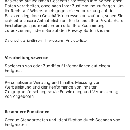
Trainerbörse
Login SpielPlus
FOLGE DEM BFV
TOP-VEREINE
TOP-PARTNER