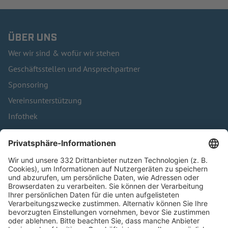
ÜBER UNS
Wer wir sind & wofür wir stehen
Geschäftsstellen und Ansprechpartner
Sponsoring
Vereinsunterstützung
Infothek
Kontakt
HÄUFIG BESUCHTE SEITEN
Pässe und Vereinswechsel
Trainerausbildung
Schulungsangebot Vereinsmitarbeiter
BFV-Geschäftsstellen