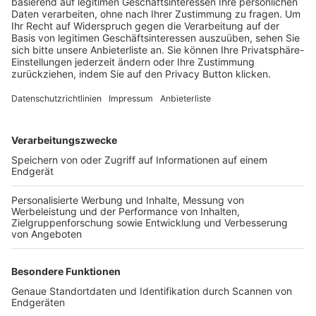
Trainerbörse
Login SpielPlus
FOLGE DEM BFV
TOP-VEREINE
TOP-PARTNER