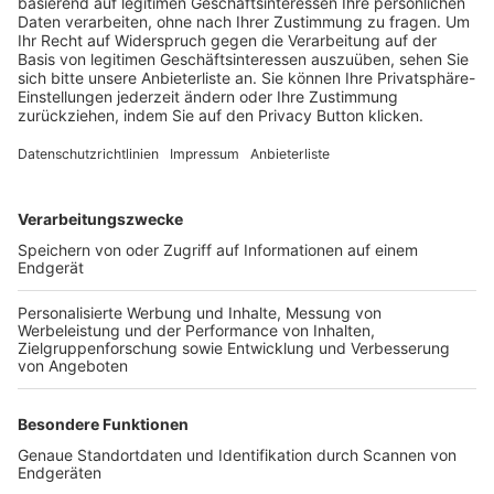
Trainerbörse
Login SpielPlus
FOLGE DEM BFV
TOP-VEREINE
TOP-PARTNER