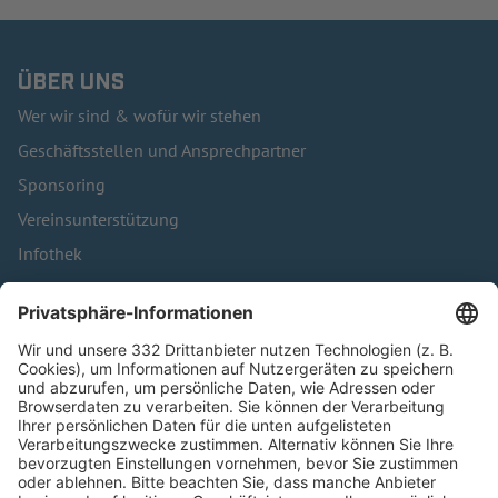
ÜBER UNS
Wer wir sind & wofür wir stehen
Geschäftsstellen und Ansprechpartner
Sponsoring
Vereinsunterstützung
Infothek
Kontakt
HÄUFIG BESUCHTE SEITEN
Pässe und Vereinswechsel
Trainerausbildung
Schulungsangebot Vereinsmitarbeiter
BFV-Geschäftsstellen